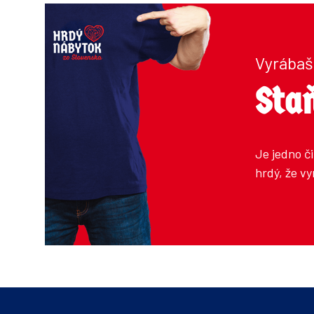
Vyrábaš
Staň
Je jedno č
hrdý, že v