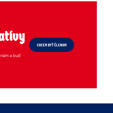
atívy
CHCEM BYŤ ČLENOM
k nám a buď